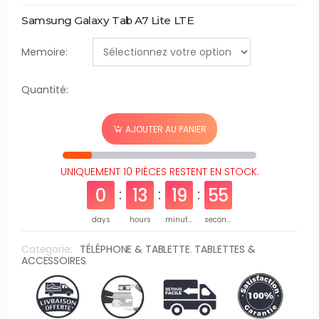
Samsung Galaxy Tab A7 Lite LTE
Memoire:
Quantité:
AJOUTER AU PANIER
UNIQUEMENT 10 PIÈCES RESTENT EN STOCK.
0
13
19
54
days
hours
minutes
seconds
Categorie:
TÉLÉPHONE & TABLETTE
,
TABLETTES &
ACCESSOIRES
,