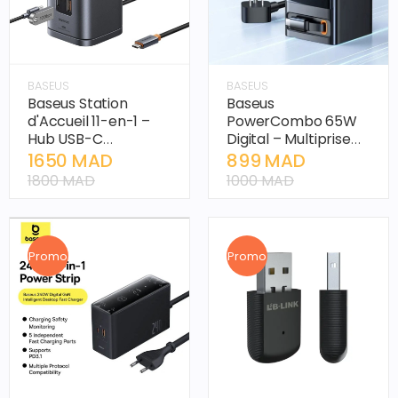
BASEUS
BASEUS
Baseus Station
Baseus
d'Accueil 11-en-1 –
PowerCombo 65W
Hub USB-C
Digital – Multiprise
Professionnel pour
Intelligente avec
1650 MAD
899 MAD
Windows
Câble Rétractable
1800 MAD
1000 MAD
USB-C
Promo
Promo