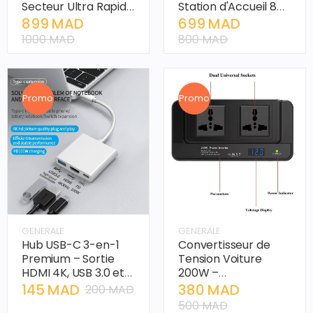
Secteur Ultra Rapide
Station d'Accueil 8
PD 3.1
Ports et Rotation
899 MAD
699 MAD
360°
1000 MAD
800 MAD
Promo
Promo
GENERALE
GENERALE
Hub USB-C 3-en-1
Convertisseur de
Premium – Sortie
Tension Voiture
HDMI 4K, USB 3.0 et
200W –
Charge PD 100W
Transformateur 12V
145 MAD
380 MAD
200 MAD
DC en 220V AC –
500 MAD