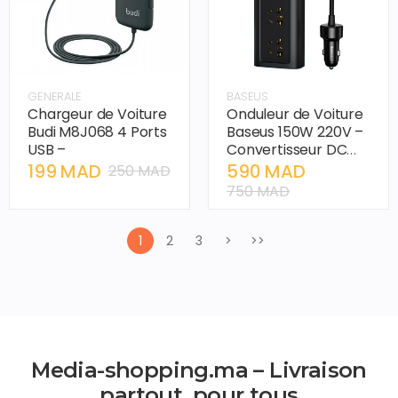
GENERALE
BASEUS
Chargeur de Voiture
Onduleur de Voiture
Budi M8J068 4 Ports
Baseus 150W 220V –
USB –
Convertisseur DC
12V à AC
199 MAD
590 MAD
250 MAD
750 MAD
1
2
3
>
>>
Media-shopping.ma – Livraison
partout, pour tous