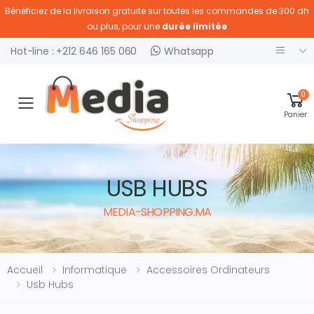
Bénéficiez de la livraison gratuite sur toutes les commandes de 300 dh
ou plus, pour une
durée limitée
Hot-line : +212 646 165 060
Whatsapp
0
Ouvrir menu
Panier
USB HUBS
MEDIA-SHOPPING.MA
Accueil
Informatique
Accessoires Ordinateurs
Usb Hubs