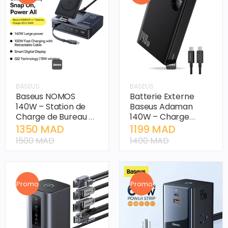
BASEUS
BASEUS
Baseus NOMOS
Batterie Externe
140W – Station de
Baseus Adaman
Charge de Bureau 5-
140W – Charge
en-1 avec Qi2
Rapide PD 3.1 &
1350 MAD
1199 MAD
Affichage Digital
1500 MAD
1400 MAD
Promo
Promo