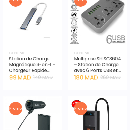
GENERALE
GENERALE
Station de Charge
Multiprise SH SC3604
Magnétique 3-en-1 –
– Station de Charge
Chargeur Rapide
avec 6 Ports USB et
sans fil pour iPhone,
Câble de 2 Mètres
99 MAD
180 MAD
140 MAD
280 MAD
Watch et AirPods
Promo
Promo