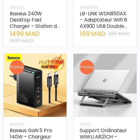
BASEUS
GENERALE
Baseus 240W
LB-LINK WDN950AX
Desktop Fast
– Adaptateur WiFi 6
Charger – Station de
AX900 USB Double
Charge 5 ports avec
Bande
1499 MAD
199 MAD
250 MAD
Sortie DC
1800 MAD
Promo
Promo
BASEUS
WIWU
Baseus GaN 5 Pro
Support Ordinateur
140W – Chargeur
WiWU A821CH –