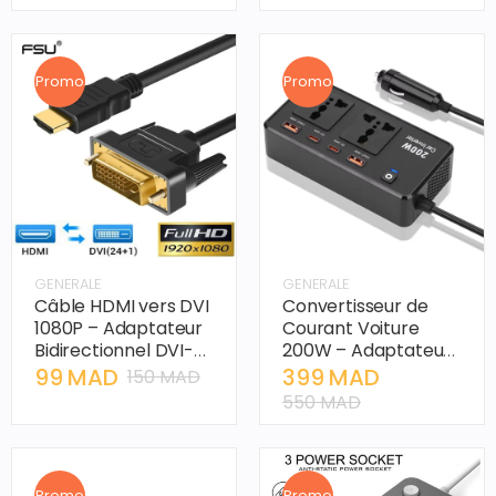
Prises Universelles et
USB.
Promo
Promo
GENERALE
GENERALE
Câble HDMI vers DVI
Convertisseur de
1080P – Adaptateur
Courant Voiture
Bidirectionnel DVI-D
200W – Adaptateur
24+1 Pin
12V/24V vers 220V
99 MAD
399 MAD
150 MAD
avec USB-C PD
550 MAD
Promo
Promo