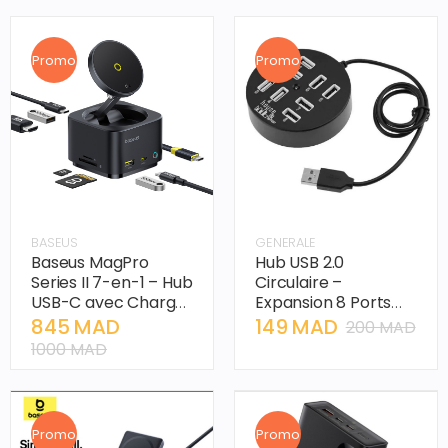
Promo
Promo
BASEUS
GENERALE
Baseus MagPro
Hub USB 2.0
Series II 7-en-1 – Hub
Circulaire –
USB-C avec Charge
Expansion 8 Ports
Sans Fil Qi2 15W
Haute Vitesse
845 MAD
149 MAD
200 MAD
1000 MAD
Promo
Promo