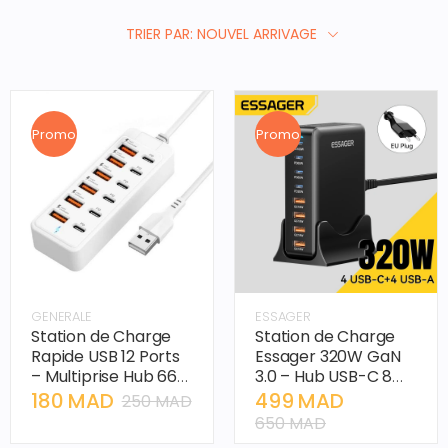
TRIER PAR: NOUVEL ARRIVAGE
Promo
Promo
GENERALE
ESSAGER
Station de Charge
Station de Charge
Rapide USB 12 Ports
Essager 320W GaN
– Multiprise Hub 66W
3.0 – Hub USB-C 8
avec 6 USB-C et 6
Ports Haute
180 MAD
499 MAD
250 MAD
USB-A
Puissance
650 MAD