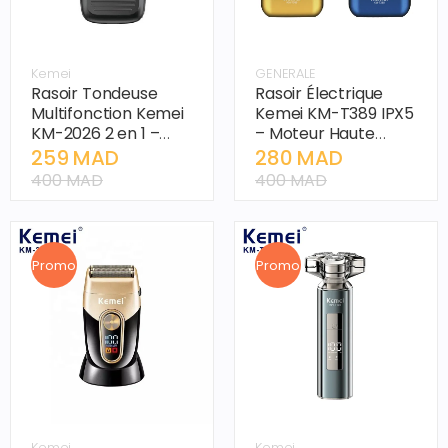
Kemei
GENERALE
Rasoir Tondeuse
Rasoir Électrique
Multifonction Kemei
Kemei KM-T389 IPX5
KM-2026 2 en 1 –
– Moteur Haute
Affichage LCD,
Vitesse 7500 tr/min,
259 MAD
280 MAD
Batterie 1400 mAh,
Double Lames
400 MAD
400 MAD
Rasoir Alternatif
Rotatives pour
pour Hommes
Hommes
Promo
Promo
Kemei
Kemei