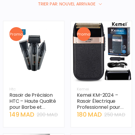
TRIER PAR: NOUVEL ARRIVAGE
Promo
Promo
Htc
Kemei
Rasoir de Précision
Kemei KM-2024 –
HTC – Haute Qualité
Rasoir Électrique
pour Barbe et
Professionnel pour
Finitions
Crâne Rasé et Barbe
149 MAD
180 MAD
200 MAD
250 MAD