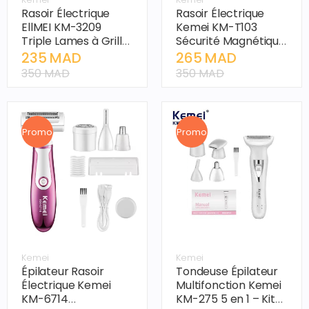
Rasoir Électrique
Rasoir Électrique
EllMEI KM-3209
Kemei KM-T103
Triple Lames à Grille
Sécurité Magnétique
– Haute Qualité,
– Lame Lavable,
235 MAD
265 MAD
Rasage de Près pour
Portable, Ventouse
350 MAD
350 MAD
Hommes, Machine À
pour Hommes
Raser
Promo
Promo
Kemei
Kemei
Épilateur Rasoir
Tondeuse Épilateur
Électrique Kemei
Multifonction Kemei
KM-6714
KM-275 5 en 1 – Kit