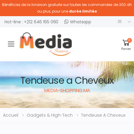
Bénéficiez de la livraison gratuite sur toutes les commandes de 300 dh
ou plus, pour une
durée limitée
Hot-line : +212 646 165 060
Whatsapp
0
Ouvrir menu
Panier
Tendeuse a Cheveux
MEDIA-SHOPPING.MA
Accueil
Gadgets & High-Tech
Tendeuse A Cheveux