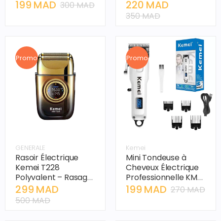
Multifonction –
d'Épilation Électrique
199 MAD
220 MAD
300 MAD
Épilation Corporelle
Rechargeable pour
350 MAD
USB, Machine 2 en 1
Femmes, Soin
pour Femmes
Corporel Complet
Promo
Promo
GENERALE
Kemei
Rasoir Électrique
Mini Tondeuse à
Kemei T228
Cheveux Électrique
Polyvalent – Rasage
Professionnelle KM-
de Tête Chauve et
232
299 MAD
199 MAD
270 MAD
Rasoir à Barbe,
500 MAD
Écran LED, Aste