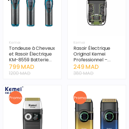
Kemei
Kemei
Tondeuse à Cheveux
Rasoir Électrique
et Rasoir Électrique
Original Kemei
KM-8559 Batterie
Professionnel –
Détachable –
Machine à Raser
799 MAD
249 MAD
Recharge Rapide,
Barbier
1200 MAD
380 MAD
Compartiment de
Rechargeable,
Charge
Finition Tête Chauve
et Barbe
Promo
Promo