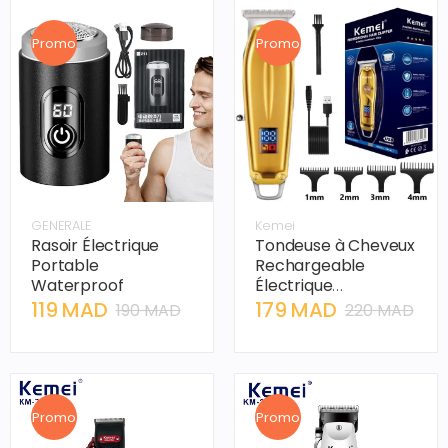
Promo
Promo
GENERALE
Kemei
Rasoir Électrique
Tondeuse à Cheveux
Portable
Rechargeable
Waterproof
Électrique
Professionnelle
119 MAD
179 MAD
190 MAD
220 MAD
Kemei KM-426
Promo
Promo