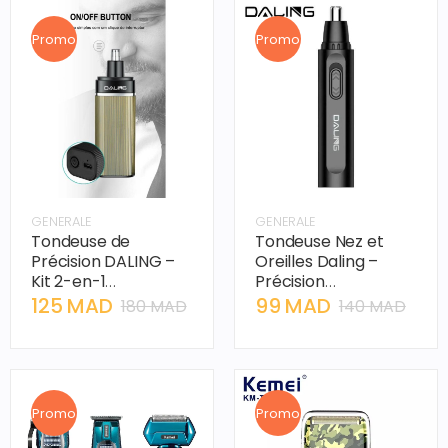
Promo
Promo
GENERALE
GENERALE
Tondeuse de
Tondeuse Nez et
Précision DALING –
Oreilles Daling –
Kit 2-en-1
Précision
Rechargeable et
Professionnelle Noire
125 MAD
99 MAD
180 MAD
140 MAD
Lames Inox
Promo
Promo