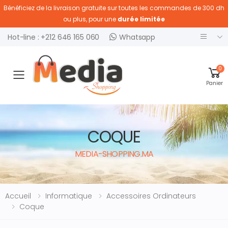
Bénéficiez de la livraison gratuite sur toutes les commandes de 300 dh
ou plus, pour une
durée limitée
Hot-line : +212 646 165 060
Whatsapp
0
Ouvrir menu
Panier
COQUE
MEDIA-SHOPPING.MA
Accueil
Informatique
Accessoires Ordinateurs
Coque