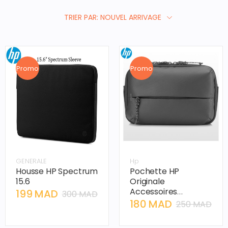
TRIER PAR: NOUVEL ARRIVAGE
Promo
Promo
GENERALE
Hp
Housse HP Spectrum
Pochette HP
15.6
Originale
Accessoires
199 MAD
300 MAD
Électroniques – Tissu
180 MAD
250 MAD
Imperméable,
Détails