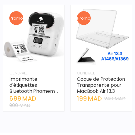
Réfléchissants,
Bandoulière
Réglable
Promo
Promo
GENERALE
GENERALE
Imprimante
Coque de Protection
d'étiquettes
Transparente pour
Bluetooth Phomemo
MacBook Air 13.3
M110
699 MAD
199 MAD
240 MAD
900 MAD