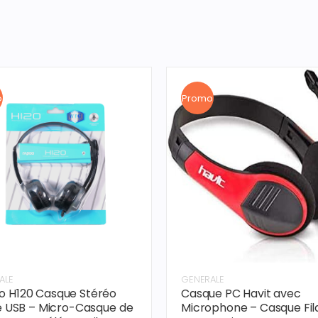
o
Promo
ALE
GENERALE
o H120 Casque Stéréo
Casque PC Havit avec
re USB – Micro-Casque de
Microphone – Casque Fil