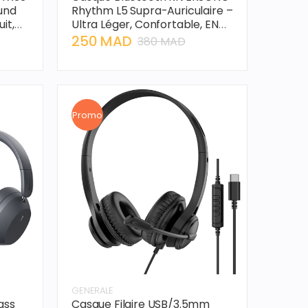
und
Rhythm L5 Supra-Auriculaire –
it,
Ultra Léger, Confortable, ENC
pour Appels Clairs, Noir
250 MAD
380 MAD
Promo
GENERALE
ass
Casque Filaire USB/3.5mm