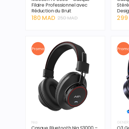
Filaire Professionnel avec
Stéré
Réduction du Bruit
Desig
Lapto
180 MAD
299
250 MAD
Promo
Prom
Nia
GENER
Casque Bluetooth Nia S3000 –
Q3 G