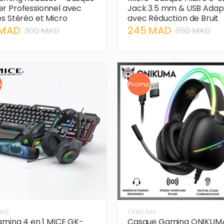
r Professionnel avec
Jack 3.5 mm & USB Adap
s Stéréo et Micro
avec Réduction de Bruit
 MAD
245 MAD
300 MAD
350 MAD
o
Promo
ALE
ONIKUMA
aming 4 en 1 MICE GK-
Casque Gaming ONIKUM