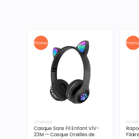
Promo
Prom
GENERALE
GENER
Casque Sans Fil Enfant VIV-
Rapo
23M — Casque Oreilles de
Filai