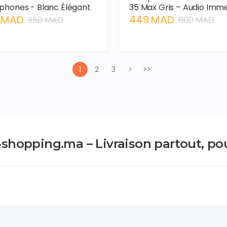
phones - Blanc Élégant
35 Max Gris – Audio Imme
 MAD
449 MAD
950 MAD
800 MAD
1
2
3
>
>>
shopping.ma – Livraison partout, po