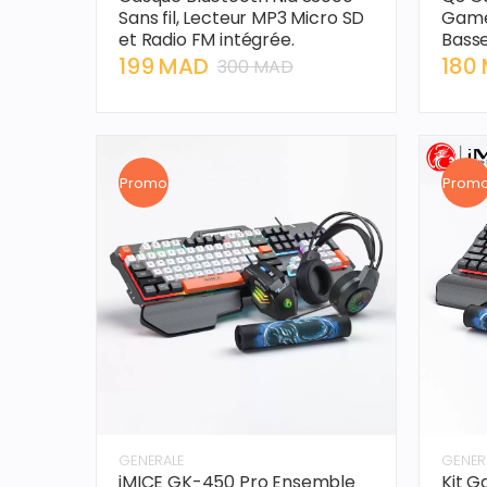
Sans fil, Lecteur MP3 Micro SD
Game
et Radio FM intégrée.
Basse
199 MAD
180
300 MAD
Promo
Prom
GENERALE
GENER
iMICE GK-450 Pro Ensemble
Kit G