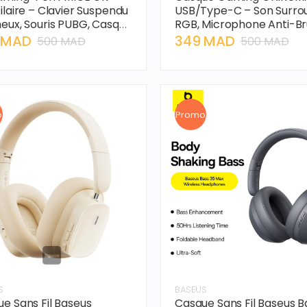
ilaire – Clavier Suspendu
USB/Type-C – Son Surro
eux, Souris PUBG, Casque
RGB, Microphone Anti-Bru
, Tapis de Souris
Haut-parleurs 50 mm
 MAD
349 MAD
500 MAD
500 MAD
o
Promo
S
BASEUS
e Sans Fil Baseus
Casque Sans Fil Baseus B