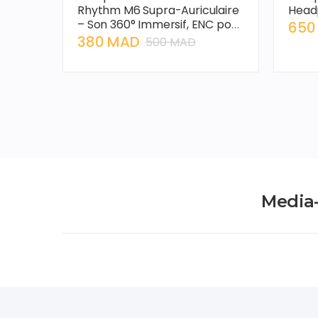
Rhythm M6 Supra-Auriculaire
Head
– Son 360° Immersif, ENC pour
650
Appels Clairs, 25h Autonomie,
380 MAD
500 MAD
Noir
Media-