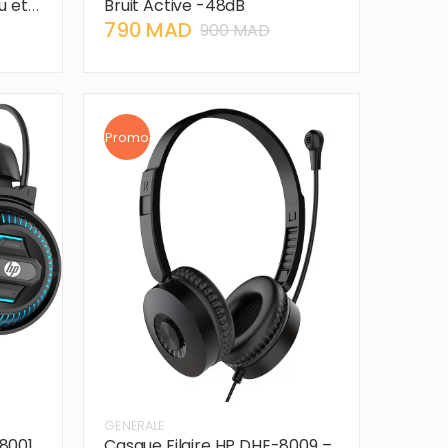
u et
Bruit Active -48dB
790 MAD
900 MAD
Promo
GENERALE
8001
Casque Filaire HP DHE-8009 –