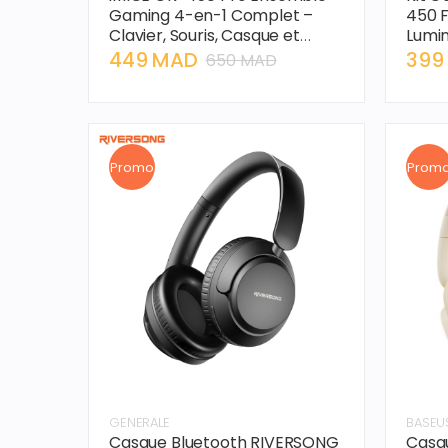
Gaming 4-en-1 Complet –
450 F
Clavier, Souris, Casque et
Lumin
Tapis, pour Expérience de Jeu
Audio
449 MAD
399
650 MAD
Immersive
Promo
Prom
GENERALE
BASEU
Casque Bluetooth RIVERSONG
Casqu