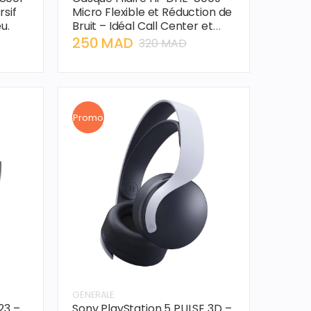
sif
Micro Flexible et Réduction de
u.
Bruit – Idéal Call Center et
Zoom.
250 MAD
320 MAD
Promo
GENERALE
23 –
Sony PlayStation 5 PULSE 3D –