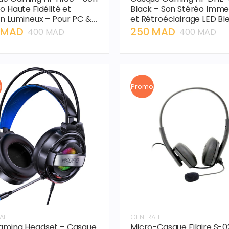
o Haute Fidélité et
Black – Son Stéréo Immer
n Lumineux – Pour PC &
et Rétroéclairage LED Ble
p.
 MAD
250 MAD
400 MAD
400 MAD
o
Promo
ALE
GENERALE
aming Headset – Casque
Micro-Casque Filaire S-0