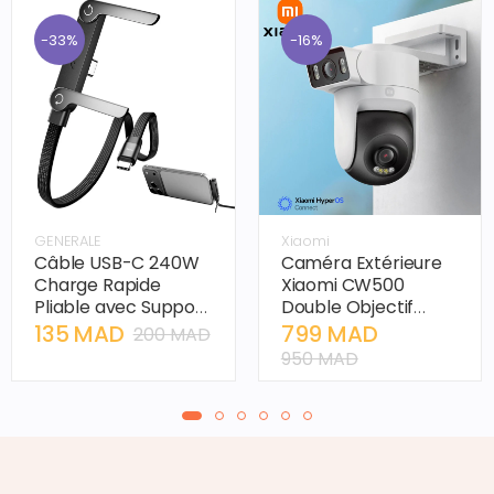
-33%
-16%
GENERALE
Xiaomi
Câble USB-C 240W
Caméra Extérieure
Charge Rapide
Xiaomi CW500
Pliable avec Support
Double Objectif
Téléphone –
(Version Chinoise) –
135 MAD
799 MAD
200 MAD
Connecteur Coudé
Double 2,5K 4MP,
950 MAD
90°, Cordon Tressé
Wi-Fi 6 & Vision 360°
& Multi-Angles