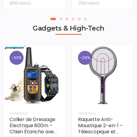
Double 2,5K 4MP,
Objectif
950 MAD
700 MAD
Wi-Fi 6 & Vision 360°
4mm+4mm, Pan &
Tilt 360° & Détection
IA
Gadgets & High-Tech
-33%
-29%
GENERALE
GENERALE
Collier de Dressage
Raquette Anti-
Électrique 800m –
Moustique 2-en-1 –
Chien Étanche avec
Télescopique et