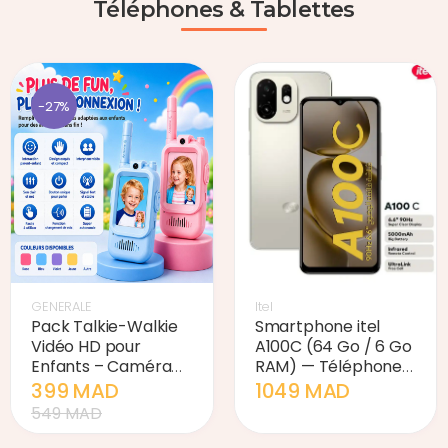
Téléphones & Tablettes
-27%
GENERALE
Itel
Pack Talkie-Walkie
Smartphone itel
Vidéo HD pour
A100C (64 Go / 6 Go
Enfants – Caméra
RAM) — Téléphone
Intégrée, Portée
Écran 6.6 Pouces &
399 MAD
1049 MAD
500m & Recharge
Batterie 5000 mAh
549 MAD
USB-C