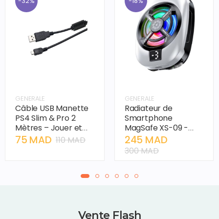
-32%
-18%
GENERALE
GENERALE
Câble USB Manette
Radiateur de
PS4 Slim & Pro 2
Smartphone
Mètres – Jouer et
MagSafe XS-09 -
Charger
Refroidissement
75 MAD
245 MAD
110 MAD
Simultanément
Glacé Haute Vitesse
300 MAD
(Play & Charge)
pour Gaming Mobile
Vente Flash