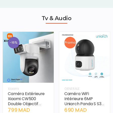
Tv & Audio
-16%
Promo
Xiaomi
GENERALE
Caméra Extérieure
Caméra WiFi
Xiaomi CW500
Intérieure 6MP
Double Objectif
Uniarch Panda S S3S
(Version Chinoise) –
Dual – Double
799 MAD
690 MAD