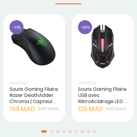
-41%
-38%
GENERALE
GENERALE
Souris Gaming Filaire
Souris Gaming Filaire
Razer DeathAdder
USB avec
Chroma | Capteur
Rétroéclairage LED |
Optique 10000 DPI &
Capteur Optique 3D
199 MAD
125 MAD
340 MAD
200 MAD
RGB
1000 DPI