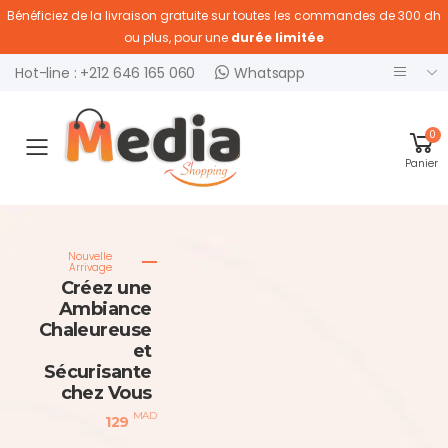
Bénéficiez de la livraison gratuite sur toutes les commandes de 300 dh
ou plus, pour une
durée limitée
Hot-line : +212 646 165 060
Whatsapp
0
Ouvrir menu
Panier
Nouvelle
Arrivage
Créez une
Ambiance
Chaleureuse
et
Sécurisante
chez Vous
MAD
129