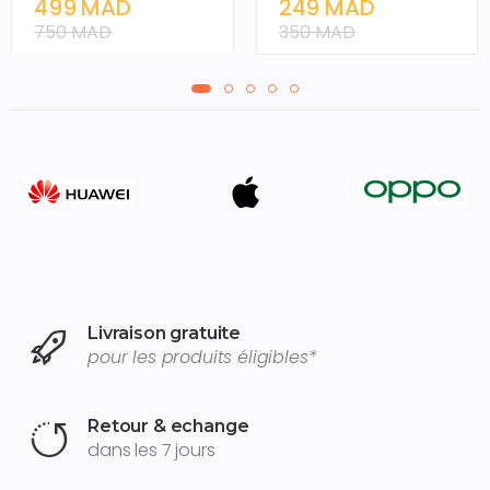
Écran LCD
Rechargeable USB
499 MAD
249 MAD
750 MAD
350 MAD
Livraison gratuite
pour les produits éligibles*
Retour & echange
dans les 7 jours