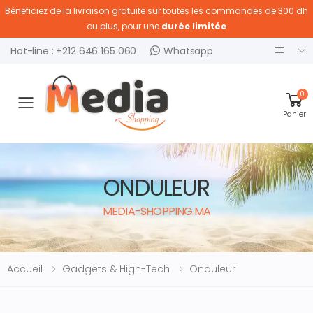
Bénéficiez de la livraison gratuite sur toutes les commandes de 300 dh
ou plus, pour une
durée limitée
Hot-line : +212 646 165 060
Whatsapp
0
Ouvrir menu
Panier
ONDULEUR
MEDIA-SHOPPING.MA
Accueil
Gadgets & High-Tech
Onduleur