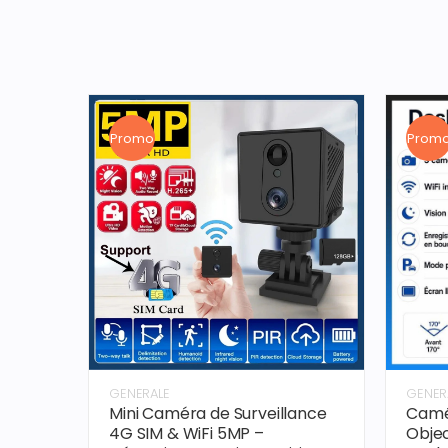
Promo
Prom
GENERALE
GENER
Mini Caméra de Surveillance
Camé
4G SIM & WiFi 5MP –
Objec