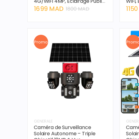
4G/WiFi 4MP, Éclairage Public,
WiFi,
Alerte Vocale
Extér
1699 MAD
115
1800 MAD
Promo
Prom
GENERALE
GENER
Caméra de Surveillance
Camér
Solaire Autonome – Triple
Solai