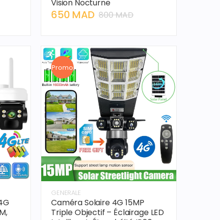
Vision Nocturne
650 MAD
800 MAD
Promo
GENERALE
 4G
Caméra Solaire 4G 15MP
IM,
Triple Objectif – Éclairage LED