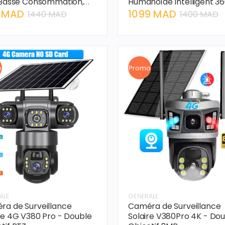
 Basse Consommation,
Humanoïde Intelligent 36
ieure et Étanche
0 MAD
1099 MAD
1440 MAD
1400 MAD
o
Promo
ALE
GENERALE
a de Surveillance
Caméra de Surveillance
re 4G V380 Pro - Double
Solaire V380Pro 4K - Do