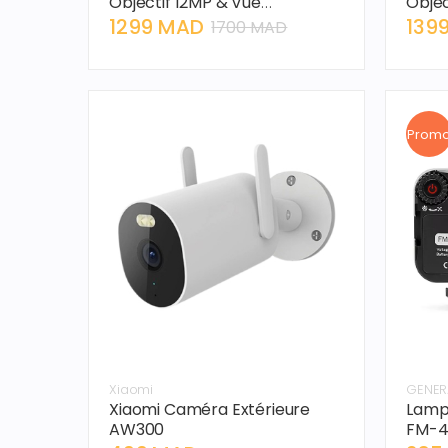
Objectif 12MP & Vue
Objec
Panoramique 360°
1299 MAD
139
1700 MAD
Prom
Xiaomi
GENER
Xiaomi Caméra Extérieure
Lamp
AW300
FM-4