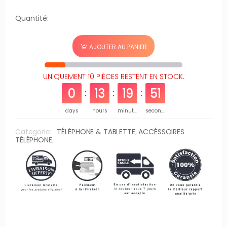
Quantité:
AJOUTER AU PANIER
UNIQUEMENT 10 PIÈCES RESTENT EN STOCK.
0
13
19
50
days
hours
minutes
seconds
Categorie:
TÉLÉPHONE & TABLETTE
,
ACCÉSSOIRES
TÉLÉPHONE
,