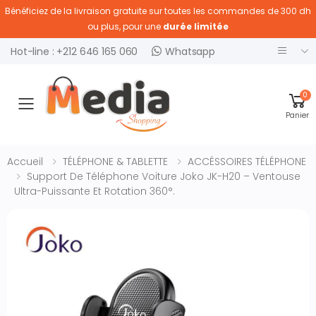
Bénéficiez de la livraison gratuite sur toutes les commandes de 300 dh
ou plus, pour une
durée limitée
Hot-line : +212 646 165 060
Whatsapp
0
Ouvrir menu
Panier
Accueil
TÉLÉPHONE & TABLETTE
ACCÉSSOIRES TÉLÉPHONE
Support De Téléphone Voiture Joko JK-H20 – Ventouse
Ultra-Puissante Et Rotation 360°.