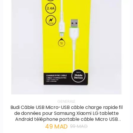
GENERALE
Budi Câble USB Micro-USB câble charge rapide fil
de données pour Samsung Xiaomi LG tablette
Android téléphone portable câble Micro USB
chargeur câble
49 MAD
99 MAD