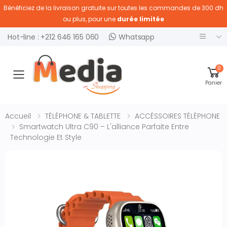
Bénéficiez de la livraison gratuite sur toutes les commandes de 300 dh
ou plus, pour une
durée limitée
Hot-line : +212 646 165 060
Whatsapp
0
Ouvrir menu
Panier
Accueil
TÉLÉPHONE & TABLETTE
ACCÉSSOIRES TÉLÉPHONE
Smartwatch Ultra C90 – L'alliance Parfaite Entre
Technologie Et Style