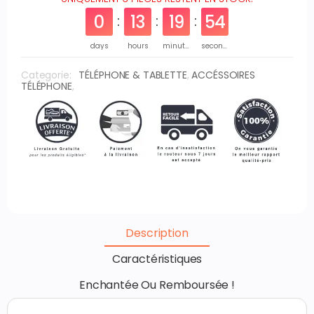
0
13
19
54
days
hours
minutes
seconds
Categorie:
TÉLÉPHONE & TABLETTE
,
ACCÉSSOIRES
TÉLÉPHONE
,
Description
Caractéristiques
Enchantée Ou Remboursée !