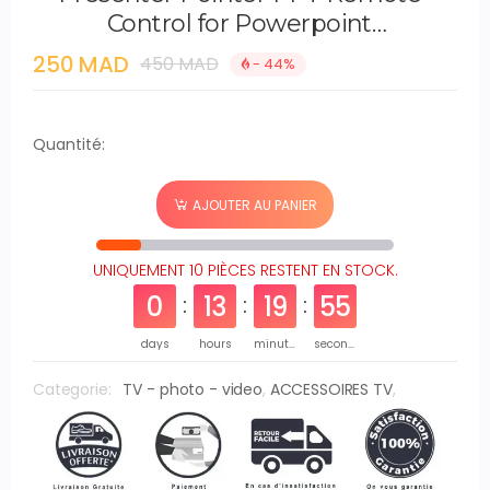
Control for Powerpoint
Presentation For Office School
250 MAD
450 MAD
- 44%
MultiMedia SKA
Quantité:
AJOUTER AU PANIER
UNIQUEMENT 10 PIÈCES RESTENT EN STOCK.
0
13
19
55
days
hours
minutes
seconds
Categorie:
TV - photo - video
,
ACCESSOIRES TV
,