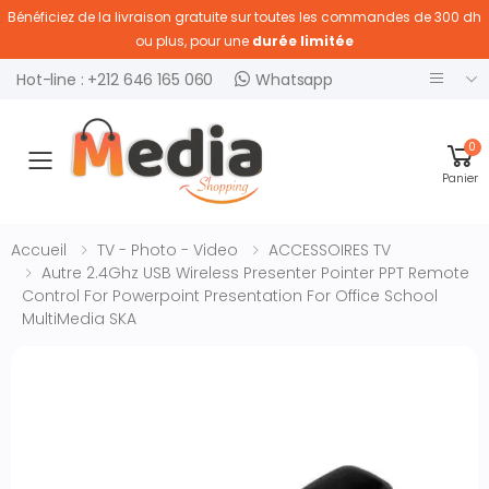
Bénéficiez de la livraison gratuite sur toutes les commandes de 300 dh
ou plus, pour une
durée limitée
Hot-line : +212 646 165 060
Whatsapp
0
Ouvrir menu
Panier
Accueil
TV - Photo - Video
ACCESSOIRES TV
Autre 2.4Ghz USB Wireless Presenter Pointer PPT Remote
Control For Powerpoint Presentation For Office School
MultiMedia SKA